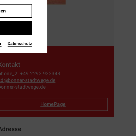
gen
m
Datenschutz
Kontakt
phone_2: +49 2292 922348
cd@bonner-stadtwege.de
bonner-stadtwege.de
HomePage
Adresse