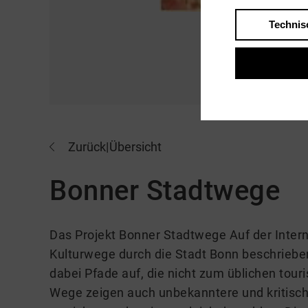
Technis
Zurück
|
Übersicht
Bonner Stadtwege
Das Projekt Bonner Stadtwege Auf der Inter
Kulturwege durch die Stadt Bonn beschriebe
dabei Pfade auf, die nicht zum üblichen tour
Wege zeigen auch unbekanntere und kritische