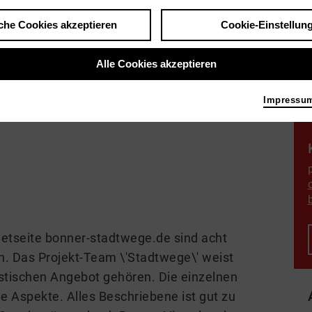
che Cookies akzeptieren
Cookie-Einstellun
Alle Cookies akzeptieren
Impressu
netseite bonner-stadtwege.de sind acht
n. Das Projekt-Team \'Stadtwege\' weist
istischen Angebot gehören. Die einzelnen
 Aspekte. Alles Beschriebene ist gut zu