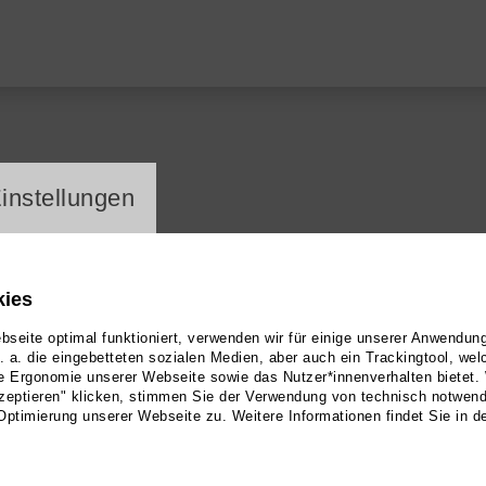
ayer
instellungen
kies
seite optimal funktioniert, verwenden wir für einige unserer Anwendun
u. a. die eingebetteten sozialen Medien, aber auch ein Trackingtool, we
e Ergonomie unserer Webseite sowie das Nutzer*innenverhalten bietet.
zeptieren" klicken, stimmen Sie der Verwendung von technisch notwen
Optimierung unserer Webseite zu. Weitere Informationen findet Sie in d