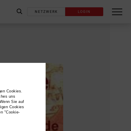
NETZWERK
LOGIN
label_search
gen Cookies.
lches uns
 Wenn Sie auf
digen Cookies
en "Cookie-