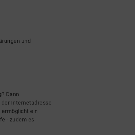
klärungen und
g
? Dann
 der Internetadresse
 ermöglicht ein
lfe - zudem es