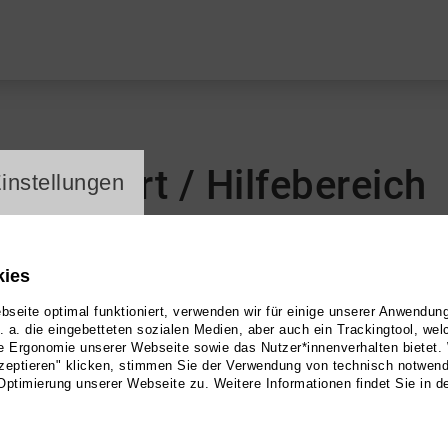
ayer
Support / Hilfebereich
instellungen
kies
Partnerprojekte stellt Kulturserver mit dem
CultureBas
seite optimal funktioniert, verwenden wir für einige unserer Anwendun
u. a. die eingebetteten sozialen Medien, aber auch ein Trackingtool, we
ilfe und Information zu Verfügung.
e Ergonomie unserer Webseite sowie das Nutzer*innenverhalten bietet.
zeptieren" klicken, stimmen Sie der Verwendung von technisch notwen
Optimierung unserer Webseite zu. Weitere Informationen findet Sie in d
n Passwort? Wie werden Veranstaltungen eingetrage
 bearbeiten? Diese und vieles mehr finden Sie dort i