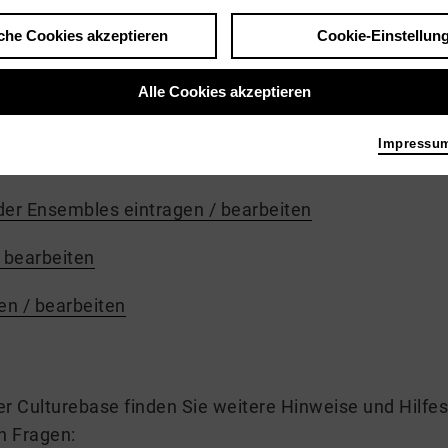
che Cookies akzeptieren
Cookie-Einstellun
 den wichtigen Themenbereichen
finden Sie hier:
Alle Cookies akzeptieren
ern
Impressu
 eintragen / bearbeiten
der Ensembles eintragen / bearbeiten
d bearbeiten
n / bearbeiten
er Culturebase finden Sie weitere Hinweise und Hilfe
n Fragen: