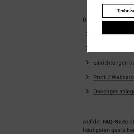
Technis
Direkte Zugänge zu
Passwort erneu
Veranstaltungen
Einrichtungen o
Profil / Webcar
Onepager anlege
Auf der
FAQ-Seite
d
häufigsten gestellte