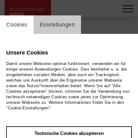
cookie_layer
Cookies
Einstellungen
Zurück
|
Übersicht
Unsere Cookies
Begegnungsstätte
Damit unsere Webseite optimal funktioniert, verwenden wir für
Feldmann-Stiftung | Saal |
einige unserer Anwendungen Cookies. Dies beinhaltet u. a. die
eingebetteten sozialen Medien, aber auch ein Trackingtool,
welches uns Auskunft über die Ergonomie unserer Webseite
Theater
sowie das Nutzer*innenverhalten bietet. Wenn Sie auf "Alle
Cookies akzeptieren" klicken, stimmen Sie der Verwendung von
technisch notwendigen Cookies sowie jenen zur Optimierung
unserer Webseite zu. Weitere Informationen findet Sie in den
"Cookie-Einstellungen".
Kontakt
Tel.: +49 208 408023
feldmannstiftung@muelheim-ruhr.de
Technische Cookies akzeptieren