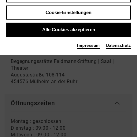
feldmannstiftung.de
Cookie-Einstellungen
HomePage
Alle Cookies akzeptieren
Adresse
Impressum
Datenschutz
Begegnungsstätte Feldmann-Stiftung | Saal |
Theater
Augustastraße 108-114
454576 Mülheim an der Ruhr
Öffnungszeiten
Montag : geschlossen
Dienstag : 09:00 - 12:00
Mittwoch : 09:00 - 12:00