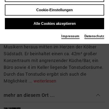
betriebene Salon de Jazz ist inmitten des Kölner
Cookie-Einstellungen
Severinsviertel zu Hause. Das Programm im 42
qm kleinen Konzertraum ist stilistisch divers:
Alle Cookies akzeptieren
rockiges hat dort ebenso Platz wie freie
Improvisation. Der „Salon De Jazz“ entstand im
Impressum
Datenschutz
Jahre 2008 aus einer Wohngemeinschaft von
Musikern heraus mitten im Herzen der Kölner
Südstadt. Er beinhaltet einen ca. 42m² großer
Konzertraum mit angrenzender Küche/Bar, ein
Büro sowie 4 im Keller liegende Tonstudioräume.
Durch das Tonstudio ergibt sich auch die
Möglichkeit ...
weiterlesen
mehr an diesem Ort ...