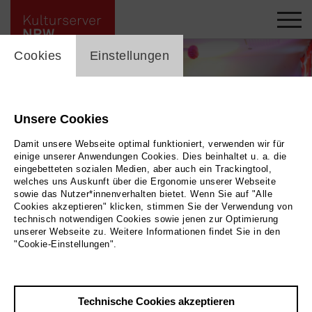
cookie_layer
skip_media_container
Cookies
Einstellungen
Unsere Cookies
Damit unsere Webseite optimal funktioniert, verwenden wir für
einige unserer Anwendungen Cookies. Dies beinhaltet u. a. die
eingebetteten sozialen Medien, aber auch ein Trackingtool,
welches uns Auskunft über die Ergonomie unserer Webseite
sowie das Nutzer*innenverhalten bietet. Wenn Sie auf "Alle
Cookies akzeptieren" klicken, stimmen Sie der Verwendung von
technisch notwendigen Cookies sowie jenen zur Optimierung
© Foto: Salon de Jazz
unserer Webseite zu. Weitere Informationen findet Sie in den
Zurück
|
Übersicht
"Cookie-Einstellungen".
Salon de Jazz
Technische Cookies akzeptieren
Die Adresse Severinskloster zeigt: Der Musiker-