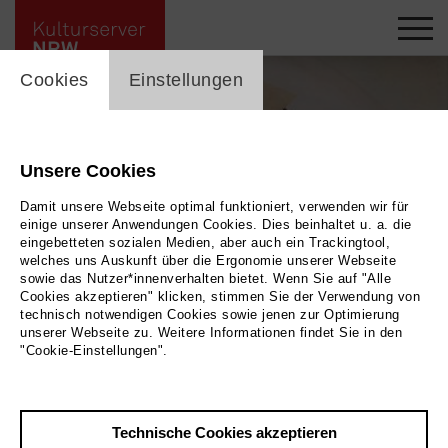
cookie_layer
Cookies
Einstellungen
Unsere Cookies
Damit unsere Webseite optimal funktioniert, verwenden wir für
einige unserer Anwendungen Cookies. Dies beinhaltet u. a. die
eingebetteten sozialen Medien, aber auch ein Trackingtool,
welches uns Auskunft über die Ergonomie unserer Webseite
sowie das Nutzer*innenverhalten bietet. Wenn Sie auf "Alle
Cookies akzeptieren" klicken, stimmen Sie der Verwendung von
technisch notwendigen Cookies sowie jenen zur Optimierung
unserer Webseite zu. Weitere Informationen findet Sie in den
Golz_Das Mädchen mit der Hohlwelt
|
Bild 2024, Copyright Kunstmuseum
"Cookie-Einstellungen".
Mülheim an der Ruhr
Technische Cookies akzeptieren
Zurück
|
Übersicht