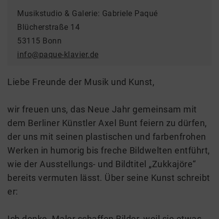
Musikstudio & Galerie: Gabriele Paqué
Blücherstraße 14
53115 Bonn
info@paque-klavier.de
Liebe Freunde der Musik und Kunst,
wir freuen uns, das Neue Jahr gemeinsam mit
dem Berliner Künstler Axel Bunt feiern zu dürfen,
der uns mit seinen plastischen und farbenfrohen
Werken in humorig bis freche Bildwelten entführt,
wie der Ausstellungs- und Bildtitel „Zukkajöre“
bereits vermuten lässt. Über seine Kunst schreibt
er:
Ich denke, Maler schaffen Bilder, weil sie etwas