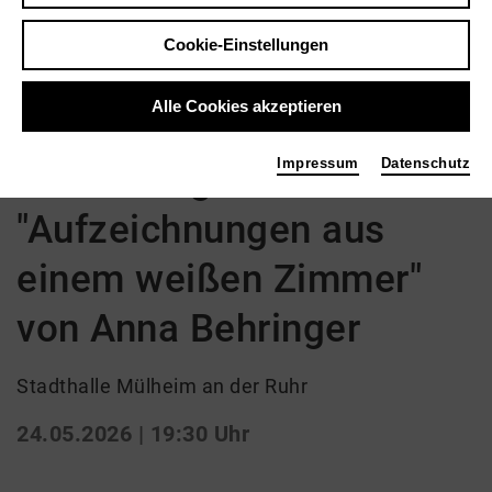
Zurück
|
Übersicht
Cookie-Einstellungen
Schauspiel
Alle Cookies akzeptieren
51. Mülheimer
Impressum
Datenschutz
Theatertage:
"Aufzeichnungen aus
einem weißen Zimmer"
von Anna Behringer
Stadthalle Mülheim an der Ruhr
24.05.2026 | 19:30 Uhr