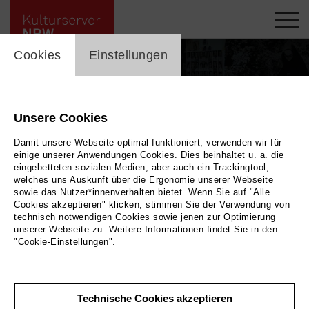
cookie_layer
Cookies
Einstellungen
Unsere Cookies
Damit unsere Webseite optimal funktioniert, verwenden wir für
einige unserer Anwendungen Cookies. Dies beinhaltet u. a. die
eingebetteten sozialen Medien, aber auch ein Trackingtool,
welches uns Auskunft über die Ergonomie unserer Webseite
sowie das Nutzer*innenverhalten bietet. Wenn Sie auf "Alle
Cookies akzeptieren" klicken, stimmen Sie der Verwendung von
technisch notwendigen Cookies sowie jenen zur Optimierung
unserer Webseite zu. Weitere Informationen findet Sie in den
"Aufzeichnungen aus einem weißen Zimmer" von Anna Behringer in der
"Cookie-Einstellungen".
Inszenierung des Schauspiel Leipzig / Foto: Rolf Arnold
|
Bild Schauspiel Leipzig
/ Foto: Rolf Arnold
Technische Cookies akzeptieren