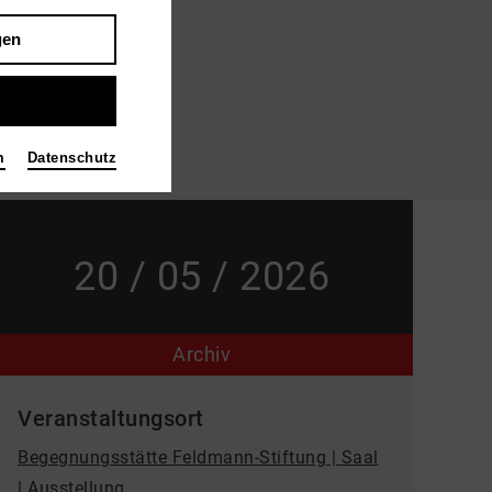
gen
m
Datenschutz
20 / 05 / 2026
Archiv
Veranstaltungsort
Begegnungsstätte Feldmann-Stiftung | Saal
| Ausstellung