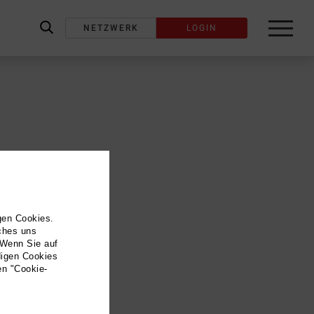
NETZWERK
LOGIN
label_search
gen Cookies.
lches uns
 Wenn Sie auf
digen Cookies
en "Cookie-