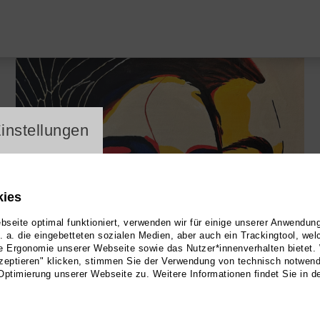
ayer
instellungen
kies
seite optimal funktioniert, verwenden wir für einige unserer Anwendun
u. a. die eingebetteten sozialen Medien, aber auch ein Trackingtool, we
e Ergonomie unserer Webseite sowie das Nutzer*innenverhalten bietet.
zeptieren" klicken, stimmen Sie der Verwendung von technisch notwen
Optimierung unserer Webseite zu. Weitere Informationen findet Sie in d