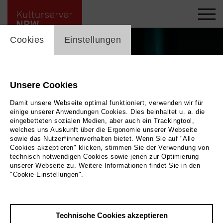
cookie_layer
Cookies
Einstellungen
Unsere Cookies
Damit unsere Webseite optimal funktioniert, verwenden wir für
einige unserer Anwendungen Cookies. Dies beinhaltet u. a. die
eingebetteten sozialen Medien, aber auch ein Trackingtool,
welches uns Auskunft über die Ergonomie unserer Webseite
sowie das Nutzer*innenverhalten bietet. Wenn Sie auf "Alle
Cookies akzeptieren" klicken, stimmen Sie der Verwendung von
technisch notwendigen Cookies sowie jenen zur Optimierung
unserer Webseite zu. Weitere Informationen findet Sie in den
Marie Schneider © Theresa Dorfey
|
Bild Marie Schneider © Theresa Dorfey
"Cookie-Einstellungen".
Zurück
|
Übersicht
Technische Cookies akzeptieren