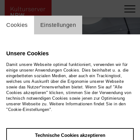
cookie_layer
Cookies
Einstellungen
Unsere Cookies
Damit unsere Webseite optimal funktioniert, verwenden wir für
einige unserer Anwendungen Cookies. Dies beinhaltet u. a. die
eingebetteten sozialen Medien, aber auch ein Trackingtool,
welches uns Auskunft über die Ergonomie unserer Webseite
sowie das Nutzer*innenverhalten bietet. Wenn Sie auf "Alle
Cookies akzeptieren" klicken, stimmen Sie der Verwendung von
technisch notwendigen Cookies sowie jenen zur Optimierung
unserer Webseite zu. Weitere Informationen findet Sie in den
DAS EWIGE RÄTSEL DER MALEREI
|
| Ausstellungsansicht Kunsthaus Troisdorf
"Cookie-Einstellungen".
Bild 2025 / BAQUET PHOTODESIGN
Technische Cookies akzeptieren
Zurück
|
Übersicht