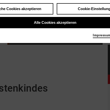
che Cookies akzeptieren
Cookie-Einstellun
Alle Cookies akzeptieren
Impressu
Die Legende des Wüstenkindes
|
| Kinderfilm | Abenteuer
Bild 2026
stenkindes