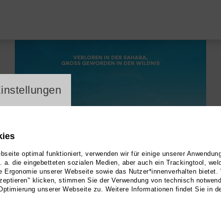
ayer
instellungen
kies
seite optimal funktioniert, verwenden wir für einige unserer Anwendun
u. a. die eingebetteten sozialen Medien, aber auch ein Trackingtool, we
e Ergonomie unserer Webseite sowie das Nutzer*innenverhalten bietet.
zeptieren" klicken, stimmen Sie der Verwendung von technisch notwen
Optimierung unserer Webseite zu. Weitere Informationen findet Sie in d