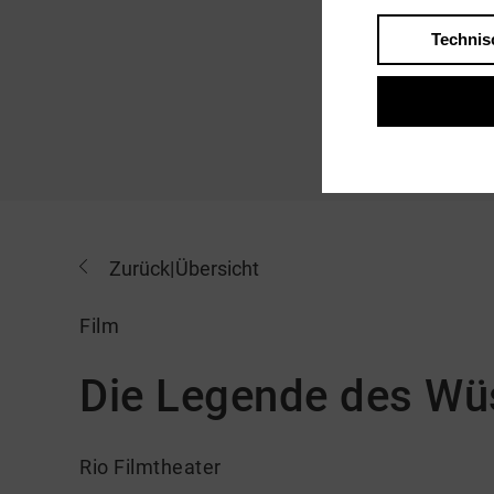
Technis
Zurück
|
Übersicht
Film
Die Legende des Wü
Rio Filmtheater