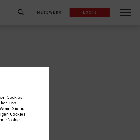
NETZWERK
LOGIN
label_search
gen Cookies.
lches uns
 Wenn Sie auf
digen Cookies
en "Cookie-