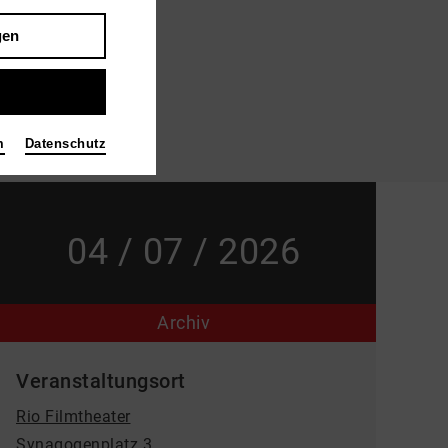
gen
m
Datenschutz
04 / 07 / 2026
Archiv
Veranstaltungsort
Rio Filmtheater
Synagogenplatz 3