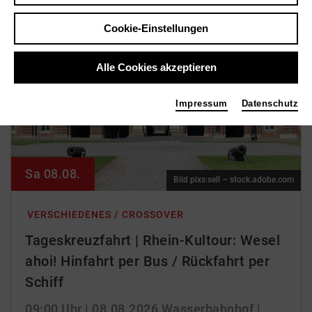
Cookie-Einstellungen
Alle Cookies akzeptieren
Impressum
Datenschutz
Sa 08.08.
Bild pixs:sell – stock.adobe.com
VERSCHIEDENES / CROSSOVER
Tageskreuzfahrt | Rhein-Kultour: Wesel
ahoi! Hinfahrt per Bus / Rückfahrt per
Schiff
09:00 Uhr
| 08.08.2026
Wasserbahnhof |