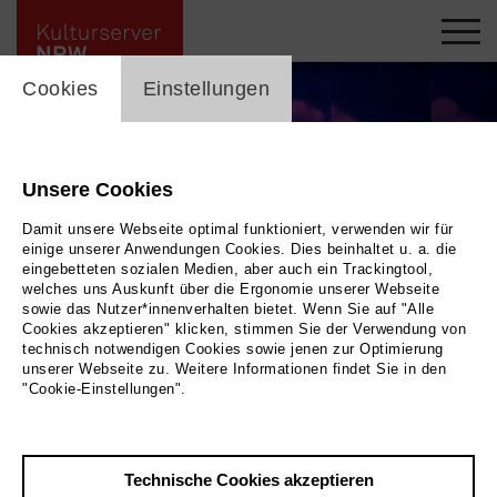
cookie_layer
Cookies
Einstellungen
Unsere Cookies
Damit unsere Webseite optimal funktioniert, verwenden wir für
einige unserer Anwendungen Cookies. Dies beinhaltet u. a. die
eingebetteten sozialen Medien, aber auch ein Trackingtool,
welches uns Auskunft über die Ergonomie unserer Webseite
sowie das Nutzer*innenverhalten bietet. Wenn Sie auf "Alle
Cookies akzeptieren" klicken, stimmen Sie der Verwendung von
technisch notwendigen Cookies sowie jenen zur Optimierung
unserer Webseite zu. Weitere Informationen findet Sie in den
Freibad oder Shut up and swim!
|
Bild Leszek Januszewski
"Cookie-Einstellungen".
Zurück
|
Übersicht
Technische Cookies akzeptieren