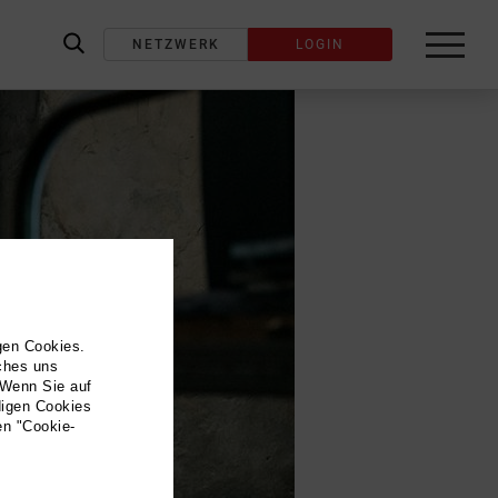
NETZWERK
LOGIN
label_search
gen Cookies.
lches uns
 Wenn Sie auf
digen Cookies
en "Cookie-