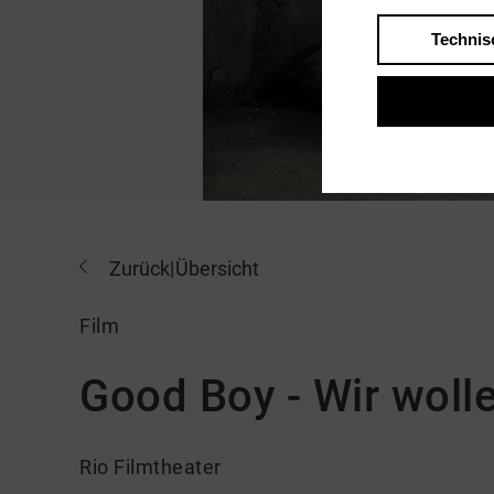
Technis
Zurück
|
Übersicht
Film
Good Boy - Wir wolle
Rio Filmtheater