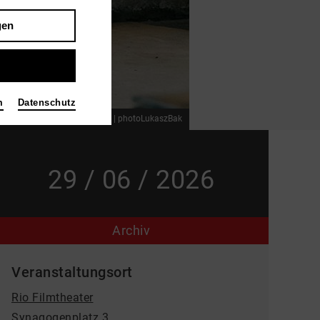
gen
m
Datenschutz
| Kinofilm | Thriller
Bild 2025 | photoLukaszBak
29 / 06 / 2026
Archiv
Veranstaltungsort
Rio Filmtheater
Synagogenplatz 3