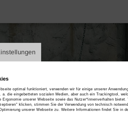
ayer
instellungen
kies
seite optimal funktioniert, verwenden wir für einige unserer Anwendun
u. a. die eingebetteten sozialen Medien, aber auch ein Trackingtool, we
e Ergonomie unserer Webseite sowie das Nutzer*innenverhalten bietet.
zeptieren" klicken, stimmen Sie der Verwendung von technisch notwen
Optimierung unserer Webseite zu. Weitere Informationen findet Sie in d