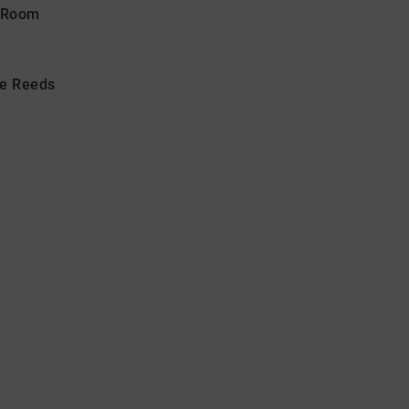
n Room
he Reeds