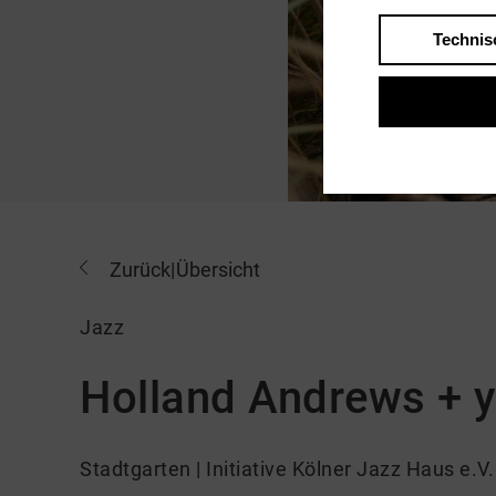
Technis
Zurück
|
Übersicht
Jazz
Holland Andrews + y
Stadtgarten | Initiative Kölner Jazz Haus e.V.