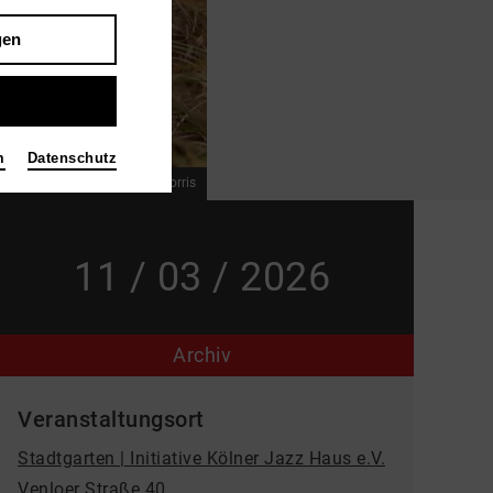
gen
m
Datenschutz
yuniya edi kwon © Lindsay Morris
11 / 03 / 2026
Archiv
Veranstaltungsort
Stadtgarten | Initiative Kölner Jazz Haus e.V.
Venloer Straße 40