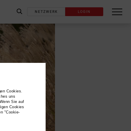
NETZWERK
LOGIN
label_search
gen Cookies.
lches uns
 Wenn Sie auf
digen Cookies
en "Cookie-