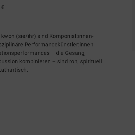
 €
kwon (sie/ihr) sind Komponist:innen-
isziplinäre Performancekünstler:innen
isationsperformances – die Gesang,
rcussion kombinieren – sind roh, spirituell
athartisch.