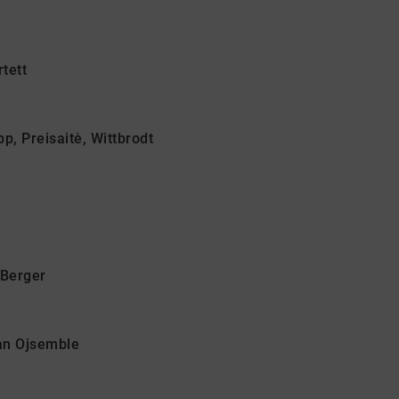
tett
p, Preisaitė, Wittbrodt
Berger
san Ojsemble