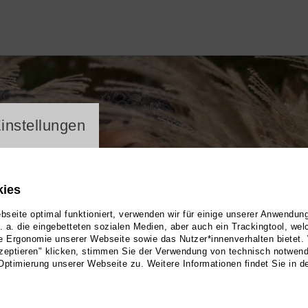
ayer
instellungen
kies
seite optimal funktioniert, verwenden wir für einige unserer Anwendun
u. a. die eingebetteten sozialen Medien, aber auch ein Trackingtool, we
e Ergonomie unserer Webseite sowie das Nutzer*innenverhalten bietet.
zeptieren" klicken, stimmen Sie der Verwendung von technisch notwen
Optimierung unserer Webseite zu. Weitere Informationen findet Sie in d