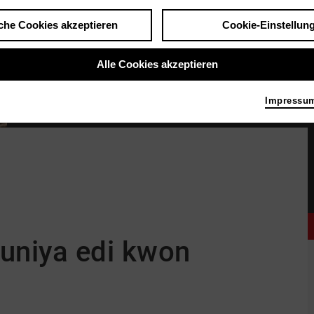
che Cookies akzeptieren
Cookie-Einstellun
Alle Cookies akzeptieren
Impressu
Holland Andrews & yuniya edi kwon © Lindsay Morris
|
Bild Holland Andrews & 
uniya edi kwon