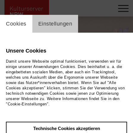
cookie_layer
Cookies
Einstellungen
Unsere Cookies
Damit unsere Webseite optimal funktioniert, verwenden wir für
einige unserer Anwendungen Cookies. Dies beinhaltet u. a. die
eingebetteten sozialen Medien, aber auch ein Trackingtool,
welches uns Auskunft über die Ergonomie unserer Webseite
sowie das Nutzer*innenverhalten bietet. Wenn Sie auf "Alle
Cookies akzeptieren" klicken, stimmen Sie der Verwendung von
technisch notwendigen Cookies sowie jenen zur Optimierung
unserer Webseite zu. Weitere Informationen findet Sie in den
Märchen-Samstag
|
| Angebot der Schul- und Stadtteilbibliothek Heißen
Bild
"Cookie-Einstellungen".
2025/Stadtbibliothek Mülheim an der Ruhr
Technische Cookies akzeptieren
Zurück
|
Übersicht