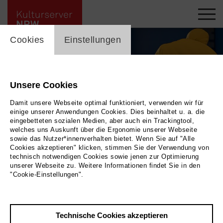
cookie_layer
Cookies
Einstellungen
Unsere Cookies
Damit unsere Webseite optimal funktioniert, verwenden wir für
einige unserer Anwendungen Cookies. Dies beinhaltet u. a. die
eingebetteten sozialen Medien, aber auch ein Trackingtool,
welches uns Auskunft über die Ergonomie unserer Webseite
sowie das Nutzer*innenverhalten bietet. Wenn Sie auf "Alle
Cookies akzeptieren" klicken, stimmen Sie der Verwendung von
technisch notwendigen Cookies sowie jenen zur Optimierung
unserer Webseite zu. Weitere Informationen findet Sie in den
Meine Freundin Conni - Abenteuer mit Kranich Klaus
|
| Kinderfilm | Animation
"Cookie-Einstellungen".
Bild 2026
Technische Cookies akzeptieren
Zurück
|
Übersicht