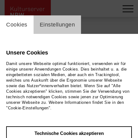
cookie_layer
Cookies
Einstellungen
Zurück
|
Übersicht
Unsere Cookies
Damit unsere Webseite optimal funktioniert, verwenden wir für
und sonst
einige unserer Anwendungen Cookies. Dies beinhaltet u. a. die
eingebetteten sozialen Medien, aber auch ein Trackingtool,
Offener Handarbeits- und
welches uns Auskunft über die Ergonomie unserer Webseite
sowie das Nutzer*innenverhalten bietet. Wenn Sie auf "Alle
Cookies akzeptieren" klicken, stimmen Sie der Verwendung von
Plauderkreis NEU:
technisch notwendigen Cookies sowie jenen zur Optimierung
unserer Webseite zu. Weitere Informationen findet Sie in den
Donnerstags
"Cookie-Einstellungen".
Evangelische Ladenkirche
Technische Cookies akzeptieren