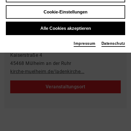
28.05.2026 | 15:00 Uhr
Cookie-Einstellungen
Archiv
Alle Cookies akzeptieren
Veranstaltungsort
Impressum
Datenschutz
Evangelische Ladenkirche
Kaiserstraße 4
45468 Mülheim an der Ruhr
kirche-muelheim.de/ladenkirche...
Veranstaltungsort