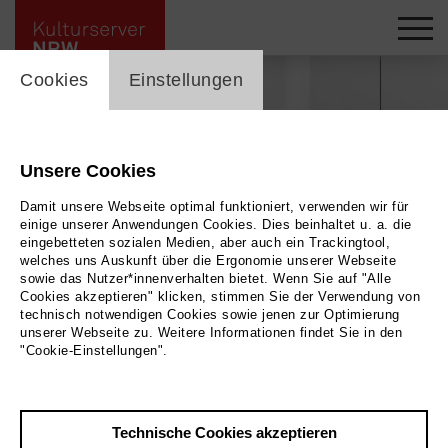
cookie_layer
Cookies
Einstellungen
Unsere Cookies
Damit unsere Webseite optimal funktioniert, verwenden wir für
einige unserer Anwendungen Cookies. Dies beinhaltet u. a. die
eingebetteten sozialen Medien, aber auch ein Trackingtool,
welches uns Auskunft über die Ergonomie unserer Webseite
sowie das Nutzer*innenverhalten bietet. Wenn Sie auf "Alle
Cookies akzeptieren" klicken, stimmen Sie der Verwendung von
technisch notwendigen Cookies sowie jenen zur Optimierung
unserer Webseite zu. Weitere Informationen findet Sie in den
Rebekka Benzenberg
|
| They Longing For An Ancient Tragedy, 2025
Bild
"Cookie-Einstellungen".
Courtesy of the Artist and Anton Janizewski, Berlin Foto: Julian Blum
Technische Cookies akzeptieren
Zurück
|
Übersicht