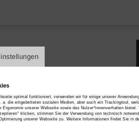
ayer
instellungen
kies
seite optimal funktioniert, verwenden wir für einige unserer Anwendun
u. a. die eingebetteten sozialen Medien, aber auch ein Trackingtool, we
e Ergonomie unserer Webseite sowie das Nutzer*innenverhalten bietet.
zeptieren" klicken, stimmen Sie der Verwendung von technisch notwen
| Tanz
Optimierung unserer Webseite zu. Weitere Informationen findet Sie in d