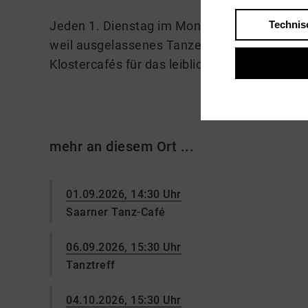
Jeden 1. Dienstag im Monat darf schwungvol
Technis
weil ausgelassenes Tanzen hungrig macht, 
Klostercafés für das leibliche Wohl.
mehr an diesem Ort ...
01.09.2026, 14:30 Uhr
Saarner Tanz-Café
06.09.2026, 15:30 Uhr
Tanztreff
04.10.2026, 15:30 Uhr