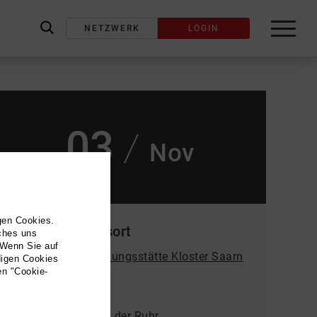
NETZWERK
LOGIN
label_search
03
Nov
gen Cookies.
Veranstaltungsort
lches uns
 Wenn Sie auf
Bürgersaal Begegnungsstätte Kloster Saarn
digen Cookies
en "Cookie-
| Tanz
Klosterstraße 53
45481 Mülheim an der Ruhr