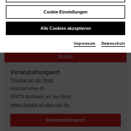
Schmetterball
Cookie-Einstellungen
Theater an der Ruhr
Alle Cookies akzeptieren
22.05.2026 | 11:00 Uhr
Impressum
Datenschutz
Archiv
Veranstaltungsort
Theater an der Ruhr
Akazienallee 61
45478 Mülheim an der Ruhr
www.theater-an-der-ruhr.de
Veranstaltungsort