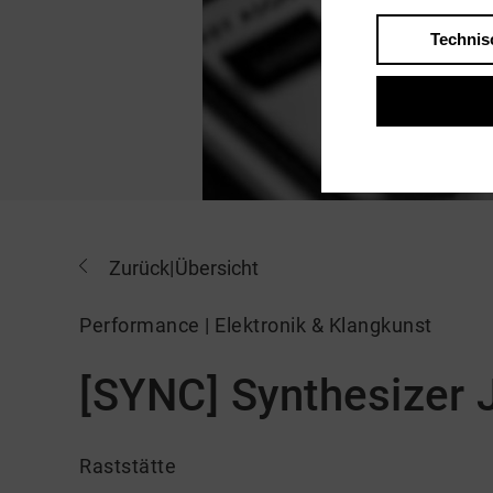
Technis
Zurück
|
Übersicht
Performance | Elektronik & Klangkunst
[SYNC] Synthesizer
Raststätte