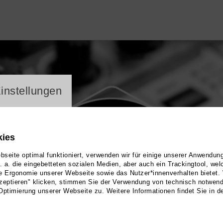
ayer
instellungen
kies
seite optimal funktioniert, verwenden wir für einige unserer Anwendun
u. a. die eingebetteten sozialen Medien, aber auch ein Trackingtool, we
e Ergonomie unserer Webseite sowie das Nutzer*innenverhalten bietet.
zeptieren" klicken, stimmen Sie der Verwendung von technisch notwen
Optimierung unserer Webseite zu. Weitere Informationen findet Sie in d