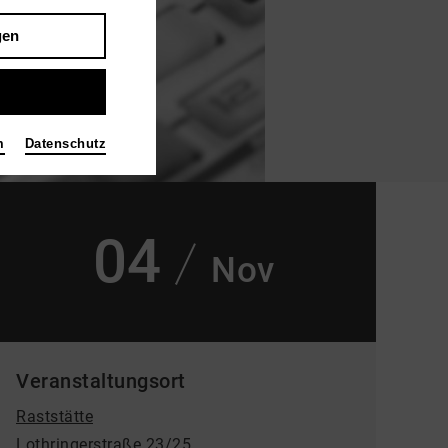
gen
m
Datenschutz
04
Nov
Veranstaltungsort
Raststätte
Lothringerstraße 23/25