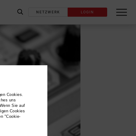
NETZWERK
LOGIN
label_search
gen Cookies.
lches uns
 Wenn Sie auf
digen Cookies
en "Cookie-