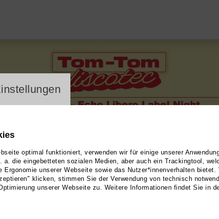
ayer
instellungen
kies
seite optimal funktioniert, verwenden wir für einige unserer Anwendun
u. a. die eingebetteten sozialen Medien, aber auch ein Trackingtool, we
e Ergonomie unserer Webseite sowie das Nutzer*innenverhalten bietet.
zeptieren" klicken, stimmen Sie der Verwendung von technisch notwen
Optimierung unserer Webseite zu. Weitere Informationen findet Sie in d