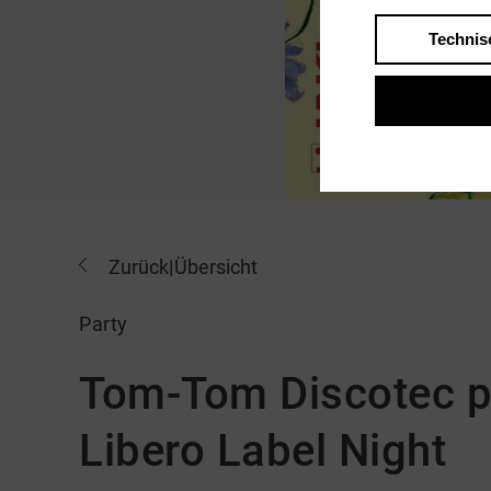
Technis
Zurück
|
Übersicht
Party
Tom-Tom Discotec p
Libero Label Night