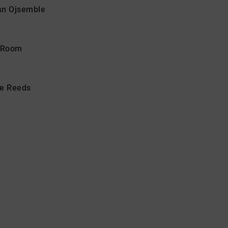
san Ojsemble
n Room
he Reeds