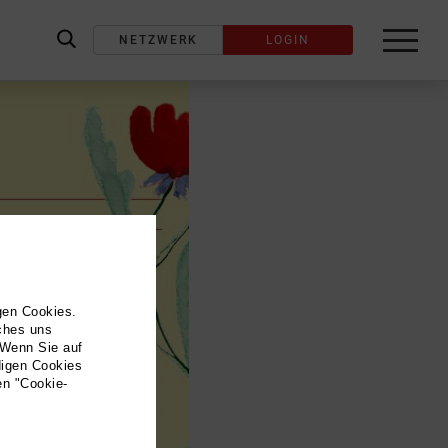
NETZWERK
LOGIN
label_search
gen Cookies.
lches uns
 Wenn Sie auf
digen Cookies
en "Cookie-