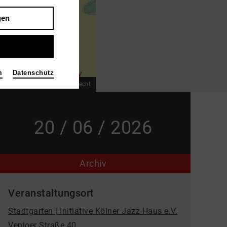
gen
m
Datenschutz
Bild Illustration © Annika Albrecht
20 / 06 / 2026
Archiv
Veranstaltungsort
Stadtgarten | Initiative Kölner Jazz Haus e.V.
Venloer Straße 40