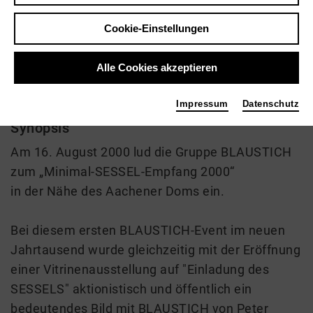
Video VoD / live
Cookie-Einstellungen
Alle Cookies akzeptieren
Der Sessel kommt wieder
Impressum
Datenschutz
Synopsis
Am 16. August 2000 lud die Gruppe BLAUSTICH
zum „Minimal-SESSEL-Empfang 2000“
in der Nähe des Aachener Doms ein.
Bei diesem ersten BLAUSTICH-Event im neuen
Jahrtausend wurde gleichzeitig mit der Eröffnung
einer Vitrinenausstellung auf "Einladung des
SESSELS" aktionistisch und öffentlich ein
bedeutendes Bild mit BLAUSTICH von Peter