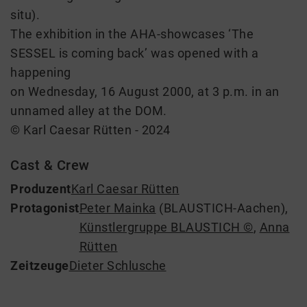
situ).
The exhibition in the AHA-showcases ‘The
SESSEL is coming back’ was opened with a
happening
on Wednesday, 16 August 2000, at 3 p.m. in an
unnamed alley at the DOM.
© Karl Caesar Rütten - 2024
Cast & Crew
Produzent
Karl Caesar Rütten
Protagonist
Peter Mainka
(BLAUSTICH-Aachen)
,
Künstlergruppe BLAUSTICH ©
,
Anna
Rütten
Zeitzeuge
Dieter Schlusche