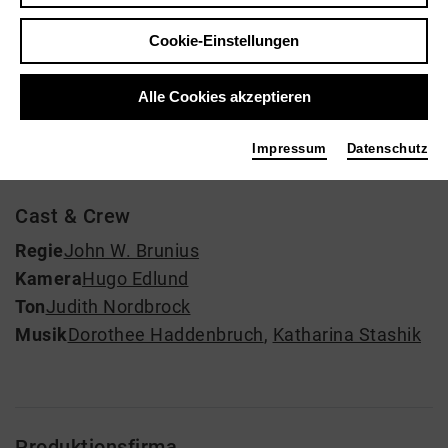
Regie: John W. Brunius
Cookie-Einstellungen
kein Angebot eingestellt
Alle Cookies akzeptieren
Impressum
Datenschutz
Thora van Deken
Cast & Crew
Regie
John W. Brunius
Kamera
Hugo Edlund
Ton
Judith Nordbrock
Musik
Dorothee Haddenbruch
,
Katharina Stashik
Produktionsfirma