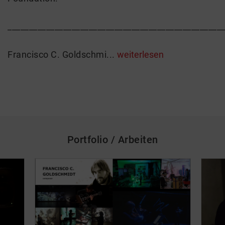
__________________________________________________
Francisco C. Goldschmi...
weiterlesen
Portfolio / Arbeiten
skip_media_container