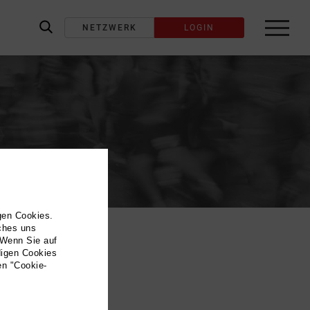
NETZWERK
LOGIN
label_search
gen Cookies.
lches uns
 Wenn Sie auf
digen Cookies
en "Cookie-