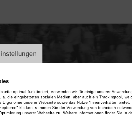
ayer
instellungen
kies
seite optimal funktioniert, verwenden wir für einige unserer Anwendun
u. a. die eingebetteten sozialen Medien, aber auch ein Trackingtool, we
e Ergonomie unserer Webseite sowie das Nutzer*innenverhalten bietet.
us Kiefer
zeptieren" klicken, stimmen Sie der Verwendung von technisch notwen
Optimierung unserer Webseite zu. Weitere Informationen findet Sie in d