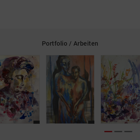
Portfolio / Arbeiten
skip_media_container