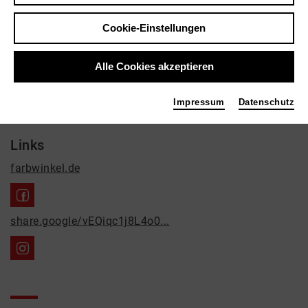
Bildende Kunst, Kulturvermittlung, Soziokultur
Cookie-Einstellungen
Kontakt
Anstelner Str. 7
Alle Cookies akzeptieren
41542 Dormagen
Impressum
Datenschutz
01776164463
Links
farbwinkel.de
share.google/vEQiqc1j8L4o0...