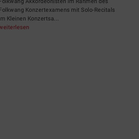
Folkwang Akkordeonisten im Rahmen des
Folkwang Konzertexamens mit Solo-Recitals
im Kleinen Konzertsa...
weiterlesen