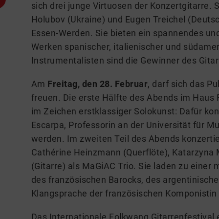
sich drei junge Virtuosen der Konzertgitarre
Holubov (Ukraine) und Eugen Treichel (Deu
Essen-Werden. Sie bieten ein spannendes u
Werken spanischer, italienischer und südamer
Instrumentalisten sind die Gewinner des Gita
Am
Freitag, den 28. Februar
, darf sich das P
freuen. Die erste Hälfte des Abends im Haus
im Zeichen erstklassiger Solokunst: Dafür ko
Escarpa, Professorin an der Universität für 
werden. Im zweiten Teil des Abends konzerti
Cathérine Heinzmann (Querflöte), Katarzyn
(Gitarre) als MaGiAC Trio. Sie laden zu einer
des französischen Barocks, des argentinische
Klangsprache der französischen Komponistin L
Das Internationale Folkwang Gitarrenfestiva