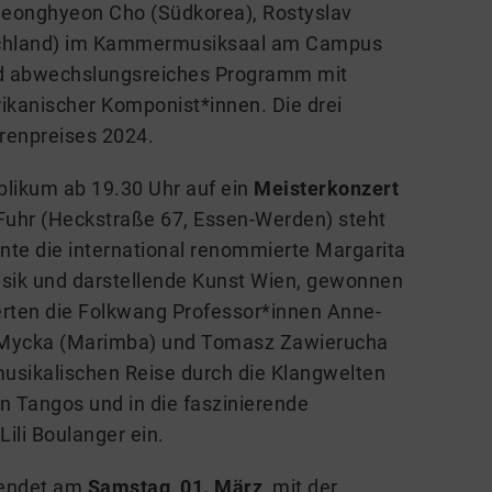
. Seonghyeon Cho (Südkorea), Rostyslav
tschland) im Kammermusiksaal am Campus
nd abwechslungsreiches Programm mit
ikanischer Komponist*innen. Die drei
rrenpreises 2024.
ublikum ab 19.30 Uhr auf ein
Meisterkonzert
 Fuhr (Heckstraße 67, Essen-Werden) steht
nnte die international renommierte Margarita
Musik und darstellende Kunst Wien, gewonnen
erten die Folkwang Professor*innen Anne-
a Mycka (Marimba) und Tomasz Zawierucha
 musikalischen Reise durch die Klangwelten
n Tangos und in die faszinierende
ili Boulanger ein.
l endet am
Samstag, 01. März
, mit der