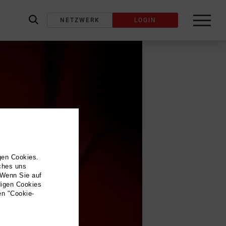
NETZWERK
LOGIN
label_search
gen Cookies.
lches uns
 Wenn Sie auf
digen Cookies
en "Cookie-