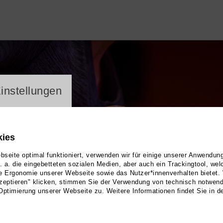
ayer
instellungen
kies
seite optimal funktioniert, verwenden wir für einige unserer Anwendun
u. a. die eingebetteten sozialen Medien, aber auch ein Trackingtool, we
e Ergonomie unserer Webseite sowie das Nutzer*innenverhalten bietet.
zeptieren" klicken, stimmen Sie der Verwendung von technisch notwen
Optimierung unserer Webseite zu. Weitere Informationen findet Sie in d