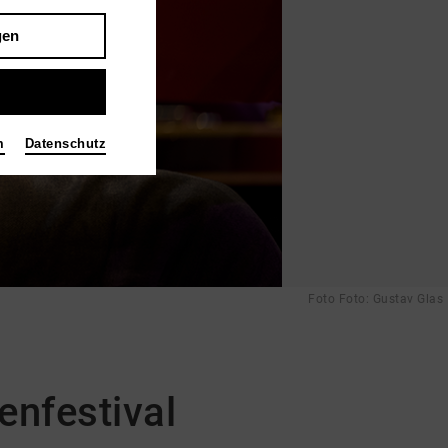
gen
m
Datenschutz
Foto Foto: Gustav Glas
enfestival