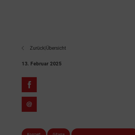
Zurück
|
Übersicht
13. Februar 2025
Konzert
Gitarre
Folkwang Universität der Künste