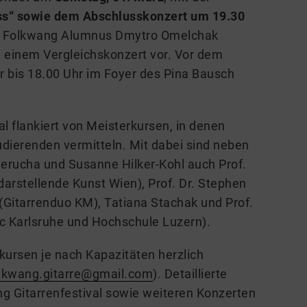
ss“ sowie dem Abschlusskonzert um 19.30
lt Folkwang Alumnus Dmytro Omelchak
n einem Vergleichskonzert vor. Vor dem
r bis 18.00 Uhr im Foyer des Pina Bausch
l flankiert von Meisterkursen, in denen
dierenden vermitteln. Mit dabei sind neben
rucha und Susanne Hilker-Kohl auch Prof.
darstellende Kunst Wien), Prof. Dr. Stephen
g (Gitarrenduo KM), Tatiana Stachak und Prof.
c Karlsruhe und Hochschule Luzern).
kursen je nach Kapazitäten herzlich
lkwang.gitarre@gmail.com
). Detaillierte
g Gitarrenfestival sowie weiteren Konzerten