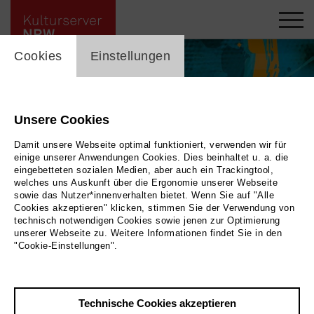
cookie_layer
Cookies
Einstellungen
Unsere Cookies
Damit unsere Webseite optimal funktioniert, verwenden wir für
einige unserer Anwendungen Cookies. Dies beinhaltet u. a. die
eingebetteten sozialen Medien, aber auch ein Trackingtool,
welches uns Auskunft über die Ergonomie unserer Webseite
sowie das Nutzer*innenverhalten bietet. Wenn Sie auf "Alle
Cookies akzeptieren" klicken, stimmen Sie der Verwendung von
technisch notwendigen Cookies sowie jenen zur Optimierung
unserer Webseite zu. Weitere Informationen findet Sie in den
Winterfest der Offenen Jazz Haus Schule © Ute Bülow
|
Bild Winterfest der
"Cookie-Einstellungen".
Offenen Jazz Haus Schule © Ute Bülow
Technische Cookies akzeptieren
Zurück
|
Übersicht