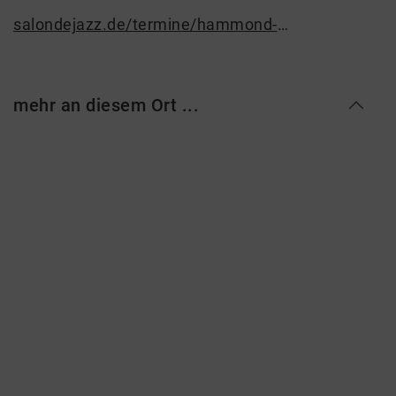
salondejazz.de/termine/hammond-organ-grooves-jam-session-43
mehr an diesem Ort ...