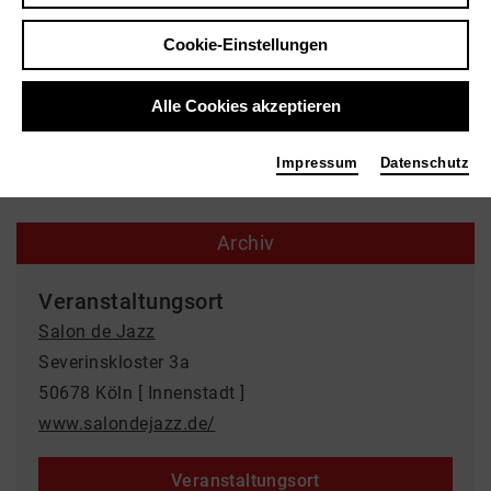
Konzert | Jazz
Cookie-Einstellungen
Poetry Jam
Alle Cookies akzeptieren
Salon de Jazz
22.05.2026 | 20:00 Uhr
Impressum
Datenschutz
Archiv
Veranstaltungsort
Salon de Jazz
Severinskloster 3a
50678 Köln [ Innenstadt ]
www.salondejazz.de/
Veranstaltungsort