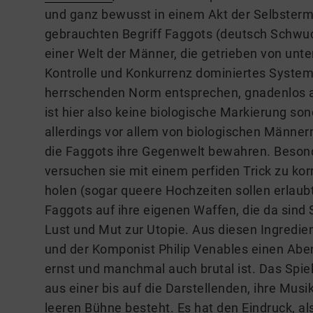
und ganz bewusst in einem Akt der Selbsterm
gebrauchten Begriff Faggots (deutsch Schwucht
einer Welt der Männer, die getrieben von unt
Kontrolle und Konkurrenz dominiertes System 
herrschenden Norm entsprechen, gnadenlos a
ist hier also keine biologische Markierung s
allerdings vor allem von biologischen Männern
die Faggots ihre Gegenwelt bewahren. Besonde
versuchen sie mit einem perfiden Trick zu korr
holen (sogar queere Hochzeiten sollen erlaubt 
Faggots auf ihre eigenen Waffen, die da sind S
Lust und Mut zur Utopie. Aus diesen Ingredi
und der Komponist Philip Venables einen Abend
ernst und manchmal auch brutal ist. Das Spiel
aus einer bis auf die Darstellenden, ihre Mus
leeren Bühne besteht. Es hat den Eindruck, al