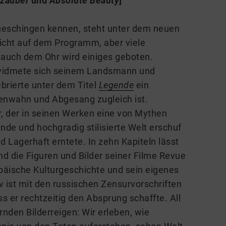
zauber
und
Absolute Beauty
]
ueschingen kennen, steht unter dem neuen
icht auf dem Programm, aber viele
auch dem Ohr wird einiges geboten.
v widmete sich seinem Landsmann und
rierte unter dem Titel
Legende
ein
ßenwahn und Abgesang zugleich ist.
, der in seinen Werken eine von Mythen
nde und hochgradig stilisierte Welt erschuf
d Lagerhaft erntete. In zehn Kapiteln lässt
d die Figuren und Bilder seiner Filme Revue
opäische Kulturgeschichte und sein eigenes
v ist mit den russischen Zensurvorschriften
s er rechtzeitig den Absprung schaffte. All
nden Bilderreigen: Wir erleben, wie