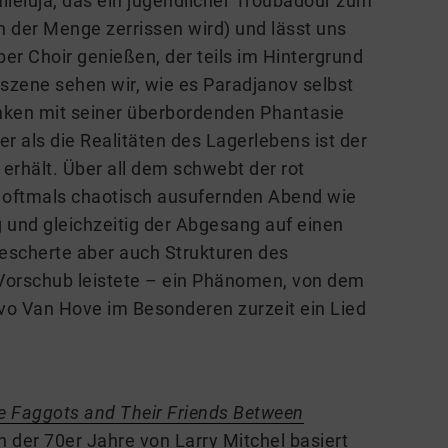
leluja, das ein jugendlicher Troubadour zum
n der Menge zerrissen wird) und lässt uns
r Choir genießen, der teils im Hintergrund
ssszene sehen wir, wie es Paradjanov selbst
anken mit seiner überbordenden Phantasie
r als die Realitäten des Lagerlebens ist der
i erhält. Über all dem schwebt der rot
en oftmals chaotisch ausufernden Abend wie
 und gleichzeitig der Abgesang auf einen
escherte aber auch Strukturen des
orschub leistete – ein Phänomen, von dem
vo Van Hove im Besonderen zurzeit ein Lied
e Faggots and Their Friends Between
 der 70er Jahre von Larry Mitchel basiert