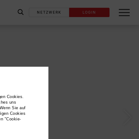
NETZWERK
LOGIN
label_search
gen Cookies.
lches uns
 Wenn Sie auf
digen Cookies
en "Cookie-