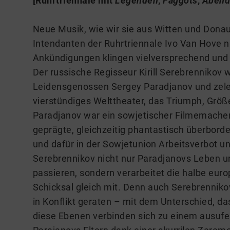
[
Ruhrtriennale mit
Legenden
,
Faggots
,
Abend
Neue Musik, wie wir sie aus Witten und Dona
Intendanten der Ruhrtriennale Ivo Van Hove n
Ankündigungen klingen vielversprechend und 
Der russische Regisseur Kirill Serebrenniko
Leidensgenossen Sergey Paradjanov und zeleb
vierstündiges Welttheater, das Triumph, Grö
Paradjanov war ein sowjetischer Filmemacher
geprägte, gleichzeitig phantastisch überborde
und dafür in der Sowjetunion Arbeitsverbot un
Serebrennikov nicht nur Paradjanovs Leben un
passieren, sondern verarbeitet die halbe eur
Schicksal gleich mit. Denn auch Serebrenniko
in Konflikt geraten – mit dem Unterschied, das
diese Ebenen verbinden sich zu einem ausufer