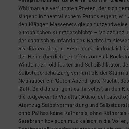
Parajanovs Eltern dank einer skurrilen Zerem
Whitman als verfluchten Poeten, der sich ge
singend in theatralischem Pathos ergeht, wir
den Klängen Massenets gleich dutzendweise 
europäischen Kunstgeschichte – Velazquez, D
der spanischen Infantin des Nachts im Kiewe
Rivalitäten pflegen. Besonders eindrücklich i
der Heide (herrlich getroffen von Falk Rockstr
Windeln, ein old fucker und Scheißdiktator, de
Selbstüberschätzung verharrt als der Sturm ü
Neuhäuser ein 'Guten Abend, gute Nacht', das
läuft. Bald darauf geht es ihr selbst an den K
die todgeweihte Violetta ('Addio, del passato'
Atemzug Selbstvermarktung und Selbstdarstell
ohne Pathos keine Katharsis, ohne Katharsis 
Serebrennikov auch musikalisch in die Vollen, 