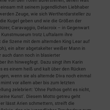
onie von den Toten auferstehen, sehen Walt
meinsam mit seinem jugendlichen Liebhaber
 werden Zeuge, wie sich Wertherdarsteller zu
die Kugel geben und wie die Größen der
ürer, Caravaggio, Delacroix – in Gegenwart
r Kunstmuseum trotz Luftalarm ihre
st die Szene mit dem alternden King Lear auf
oh), ein alter abgetakelter weißer Mann in
r auch dann noch in blasierter
ber ihn hinwegfegt. Dazu singt ihm Karin
s es einem heiß und kalt über den Rücken
ragen, wenn sie als alternde Diva noch einmal
) mimt vor allem aber bis zum letzten
ung zelebriert: 'Ohne Pathos geht es nicht,
keine Kunst'. Diesem Motto getreu geht
er lässt Arien schmettern, streift die