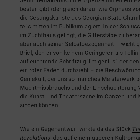
Sentimentalitätsschmerzgrenze mit einem Hal
besten gibt (der gleich darauf wie Orpheus vo
die Gesangskünste des Georgian State Chambe
teils mitten im Publikum agiert. In der Schlu
im Zuchthaus gelingt, die Gitterstäbe zu ber
aber auch seiner Selbstbezogenheit – wichtige
Brief, den er von keinem Geringeren als Fellin
aufleuchtende Schriftzug 'I'm genius', der d
ein roter Faden durchzieht – die Beschwörung
Geniekult, der uns so manches Meisterwerk b
Machtmissbrauchs und der Einschüchterung V
die Kunst- und Theaterszene im Ganzen und I
singen können.
Wie ein Gegenentwurf wirkte da das Stück
Th
Revolutions
, das auf einem queeren Kultroman