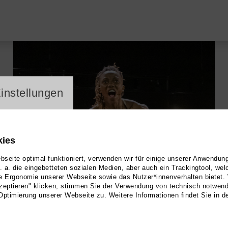
ayer
instellungen
kies
seite optimal funktioniert, verwenden wir für einige unserer Anwendun
u. a. die eingebetteten sozialen Medien, aber auch ein Trackingtool, we
e Ergonomie unserer Webseite sowie das Nutzer*innenverhalten bietet.
zeptieren" klicken, stimmen Sie der Verwendung von technisch notwen
Optimierung unserer Webseite zu. Weitere Informationen findet Sie in d