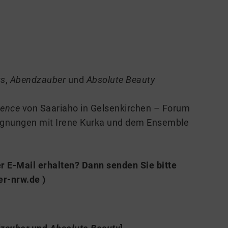
ts
,
Abendzauber
und
Absolute Beauty
cence
von Saariaho in Gelsenkirchen – Forum
gnungen mit Irene Kurka und dem Ensemble
er E-Mail
erhalten? Dann senden Sie bitte
er-nrw.de
)