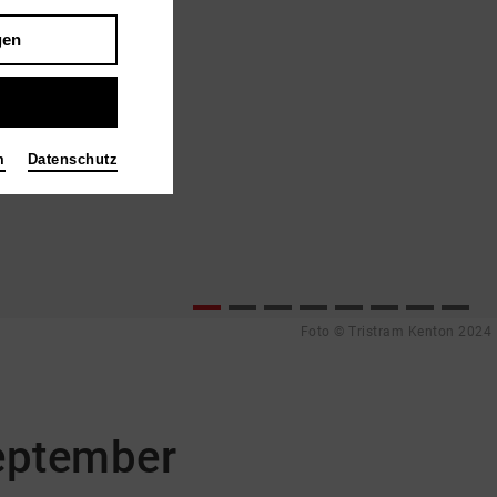
gen
m
Datenschutz
Foto © Tristram Kenton 2024
eptember