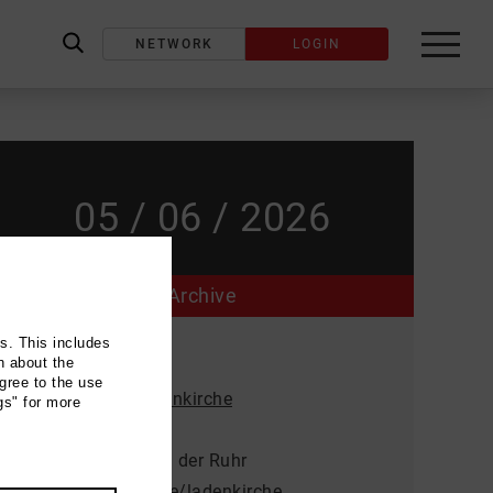
NETWORK
LOGIN
label_search
05 / 06 / 2026
Archive
ns. This includes
Event location
n about the
gree to the use
Evangelische Ladenkirche
gs" for more
Kaiserstraße 4
45468 Mülheim an der Ruhr
kirche-muelheim.de/ladenkirche...