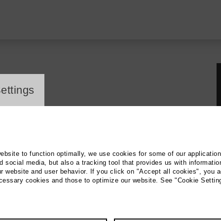
ayer
ettings
ten Freitag im
website to function optimally, we use cookies for some of our applicatio
 social media, but also a tracking tool that provides us with informatio
r website and user behavior. If you click on "Accept all cookies", you a
ecessary cookies and those to optimize our website. See "Cookie Settin