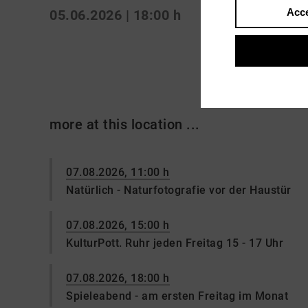
Acce
05.06.2026 | 18:00 h
more at this location ...
07.08.2026, 11:00 h
Natürlich - Naturfotografie vor der Haustür
07.08.2026, 15:00 h
KulturPott. Ruhr jeden Freitag 15 - 17 Uhr
07.08.2026, 18:00 h
Spieleabend - am ersten Freitag im Monat