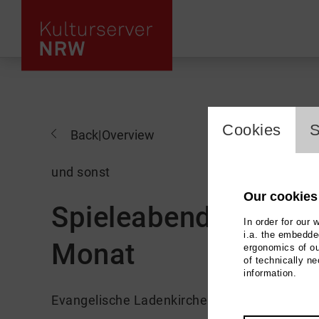
cookie_l
Cookies
S
Back
|
Overview
und sonst
Our cookies
Spieleabend - am ers
In order for our 
i.a. the embedded
Monat
ergonomics of ou
of technically n
information.
Evangelische Ladenkirche