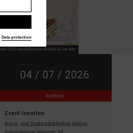
Data protection
hoto 2025/Stadtbibliothek Mülheim an der Ruhr
04 / 07 / 2026
Archive
Event location
Schul- und Stadtteilbibliothek Heißen
Schulzentrum Kleiststr. 50