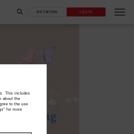
NETWORK
LOGIN
label_search
ns. This includes
n about the
gree to the use
gs" for more