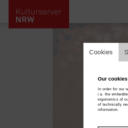
cookie_l
Cookies
S
Our cookies
In order for our 
i.a. the embedded
ergonomics of ou
of technically n
information.