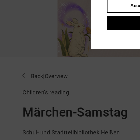
Acce
Back
|
Overview
Children's reading
Märchen-Samstag
Schul- und Stadtteilbibliothek Heißen