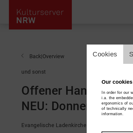
cookie_l
Cookies
S
Back
|
Overview
und sonst
Our cookies
Offener Handarbeits
In order for our 
i.a. the embedded
NEU: Donnerstags
ergonomics of ou
of technically n
information.
Evangelische Ladenkirche