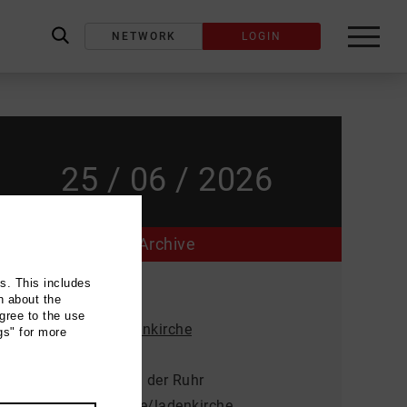
NETWORK
LOGIN
label_search
25 / 06 / 2026
Archive
ns. This includes
Event location
n about the
gree to the use
Evangelische Ladenkirche
gs" for more
Kaiserstraße 4
45468 Mülheim an der Ruhr
kirche-muelheim.de/ladenkirche...