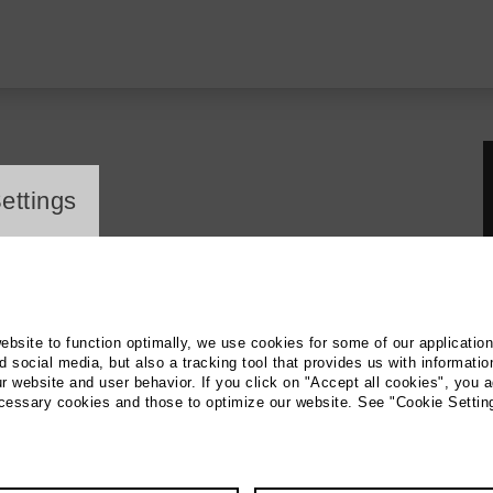
ayer
ettings
- und Plauderkreis
website to function optimally, we use cookies for some of our applicatio
 social media, but also a tracking tool that provides us with informatio
r website and user behavior. If you click on "Accept all cookies", you a
ecessary cookies and those to optimize our website. See "Cookie Settin