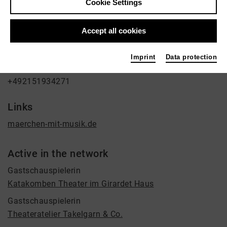
Cookie Settings
Theatre, Cultural agent, Organisator
Contact
Accept all cookies
Johannesplatz 10
Imprint
Data protection
47805 Krefeld
+492151934271
Links
maerchen-mit-musik.de
Active in the network
Gastschauspielerin
Katakomben Theater im Girardet Haus
Gastschauspielerin
Theateratelier Takelgarn & Co.