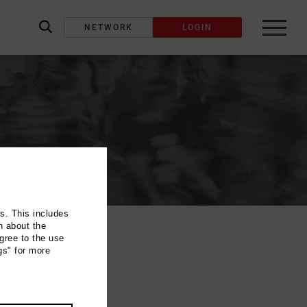
NETWORK
LOGIN
label_search
ns. This includes
n about the
gree to the use
gs" for more