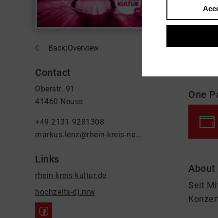
Acce
Back
|
Overview
Contact
Oberstr. 91
One P
41460 Neuss
+49 2131 9281308
markus.lenz@rhein-kreis-ne...
Links
About
rhein-kreis-kultur.de
Seit Mi
hochzeits-dj.nrw
Konzer