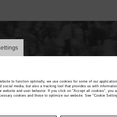
ayer
ettings
website to function optimally, we use cookies for some of our applicatio
 social media, but also a tracking tool that provides us with informatio
r website and user behavior. If you click on "Accept all cookies", you a
kus Lenz (Titschy)
ecessary cookies and those to optimize our website. See "Cookie Settin
 PR / Marketing