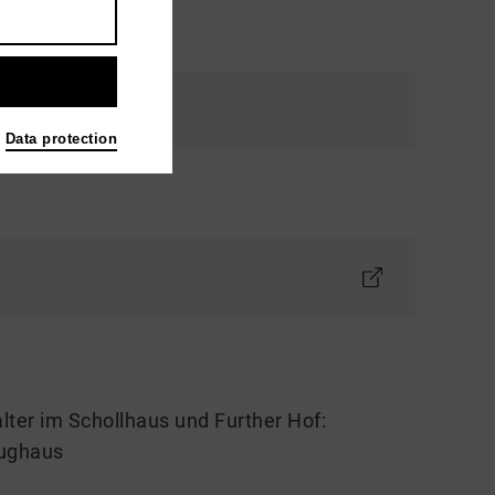
ultur.de
Data protection
lter im Schollhaus und Further Hof:
eughaus