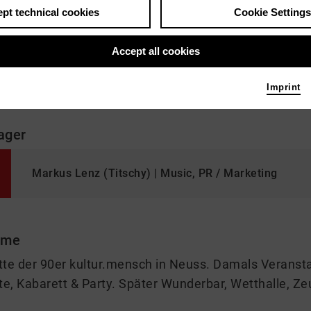
pt technical cookies
Cookie Settings
Accept all cookies
Kreativ- und Konzeptkopf im Team von rhein-kreis-k
Imprint
ager
Markus Lenz (Titschy) | Music, PR / Marketing
 me
tte der 90er kultur.mensch in Neuss. Damals Veransta
te, Kabarett & Party. Später Wunderbar, Wetthalle, Z