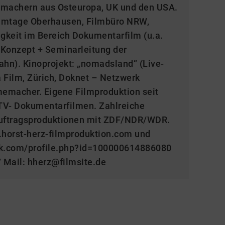
emachern aus Osteuropa, UK und den USA.
filmtage Oberhausen, Filmbüro NRW,
igkeit im Bereich Dokumentarfilm (u.a.
. Konzept + Seminarleitung der
hn). Kinoprojekt: „nomadsland“ (Live-
 Film, Zürich, Doknet – Netzwerk
lmemacher. Eigene Filmproduktion seit
TV- Dokumentarfilmen. Zahlreiche
Auftragsproduktionen mit ZDF/NDR/WDR.
.horst-herz-filmproduktion.com und
ok.com/profile.php?id=100000614886080
 Mail: hherz@filmsite.de