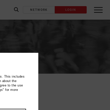
NETWORK
LOGIN
label_search
ns. This includes
n about the
gree to the use
gs" for more