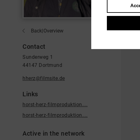
Acce
Back
|
Overview
Contact
Sunderweg 1
44147 Dortmund
hherz@filmsite.de
Links
horst-herz-filmproduktion....
horst-herz-filmproduktion....
Active in the network