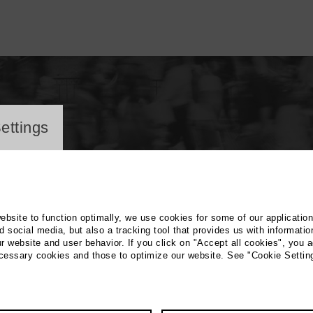
ayer
ettings
website to function optimally, we use cookies for some of our applicatio
 social media, but also a tracking tool that provides us with informatio
r website and user behavior. If you click on "Accept all cookies", you a
st Herz
ecessary cookies and those to optimize our website. See "Cookie Settin
Radio, Journalist, Socioculture