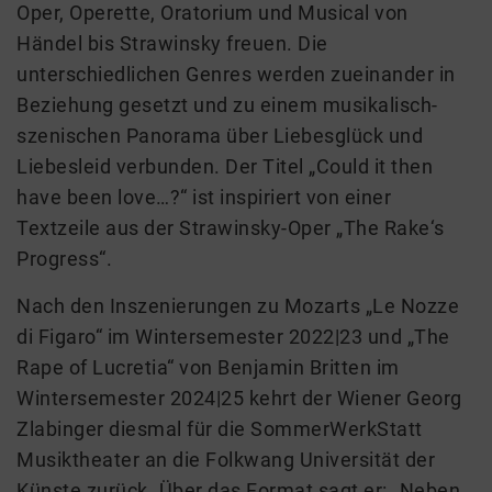
Oper, Operette, Oratorium und Musical von
Händel bis Strawinsky freuen. Die
unterschiedlichen Genres werden zueinander in
Beziehung gesetzt und zu einem musikalisch-
szenischen Panorama über Liebesglück und
Liebesleid verbunden. Der Titel „Could it then
have been love…?“ ist inspiriert von einer
Textzeile aus der Strawinsky-Oper „The Rake‘s
Progress“.
Nach den Inszenierungen zu Mozarts „Le Nozze
di Figaro“ im Wintersemester 2022|23 und „The
Rape of Lucretia“ von Benjamin Britten im
Wintersemester 2024|25 kehrt der Wiener Georg
Zlabinger diesmal für die SommerWerkStatt
Musiktheater an die Folkwang Universität der
Künste zurück. Über das Format sagt er: „Neben