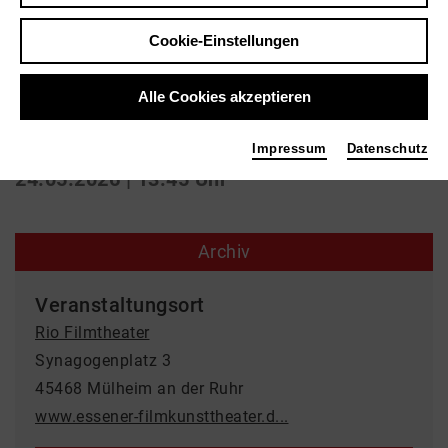
Film
Cookie-Einstellungen
Rose
Alle Cookies akzeptieren
Rio Filmtheater
Impressum
Datenschutz
24.05.2026 | 13:45 Uhr
Archiv
Veranstaltungsort
Rio Filmtheater
Synagogenplatz 3
45468 Mülheim an der Ruhr
www.essener-filmkunsttheater.d...