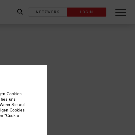
NETZWERK
LOGIN
label_search
gen Cookies.
lches uns
 Wenn Sie auf
digen Cookies
en "Cookie-