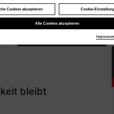
che Cookies akzeptieren
Cookie-Einstellun
Alle Cookies akzeptieren
Impressu
Was an Empfindsamkeit bleibt
|
| Dokumentarfilm
Bild 2026
eit bleibt