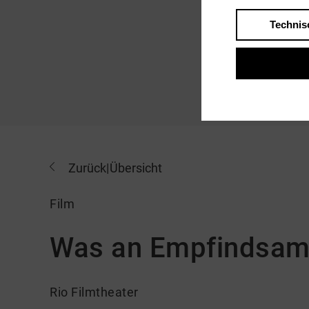
Technis
Zurück
|
Übersicht
Film
Was an Empfindsamk
Rio Filmtheater