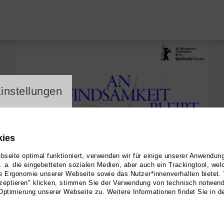
ayer
instellungen
kies
seite optimal funktioniert, verwenden wir für einige unserer Anwendun
u. a. die eingebetteten sozialen Medien, aber auch ein Trackingtool, we
e Ergonomie unserer Webseite sowie das Nutzer*innenverhalten bietet.
zeptieren" klicken, stimmen Sie der Verwendung von technisch notwen
Optimierung unserer Webseite zu. Weitere Informationen findet Sie in d