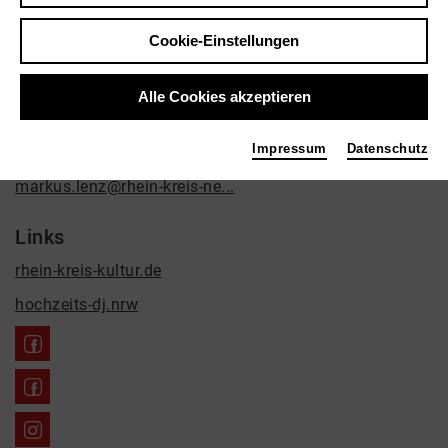
Musik, PR / Marketing
Cookie-Einstellungen
Kontakt
Oberstr. 91
Alle Cookies akzeptieren
41460 Neuss
Impressum
Datenschutz
+49 2131 9281308
markus.lenz@rhein-kreis-ne...
Links
rhein-kreis-kultur.de
hochzeits-dj.nrw