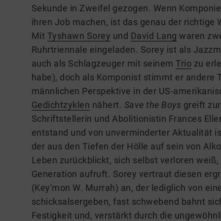
Sekunde in Zweifel gezogen. Wenn Komponier
ihren Job machen, ist das genau der richtige
Mit
Tyshawn Sorey
und
David Lang
waren zwe
Ruhrtriennale eingeladen. Sorey ist als Jazz
auch als Schlagzeuger mit seinem
Trio
zu erle
habe), doch als Komponist stimmt er andere T
männlichen Perspektive in der US-amerikanisc
Gedichtzyklen
nähert.
Save the Boys
greift zu
Schriftstellerin und Abolitionistin Frances El
entstand und von unverminderter Aktualität is
der aus den Tiefen der Hölle auf sein von Al
Leben zurückblickt, sich selbst verloren weiß
Generation aufruft. Sorey vertraut diesen er
(Key'mon W. Murrah) an, der lediglich von eine
schicksalsergeben, fast schwebend bahnt sich
Festigkeit und, verstärkt durch die ungewöhnl