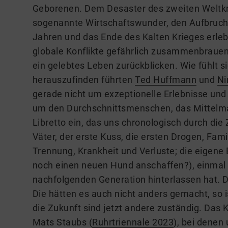
Geborenen. Dem Desaster des zweiten Weltkr
sogenannte Wirtschaftswunder, den Aufbruch 
Jahren und das Ende des Kalten Krieges erleb
globale Konflikte gefährlich zusammenbrauen 
ein gelebtes Leben zurückblicken. Wie fühlt s
herauszufinden führten
Ted Huffmann
und
Ni
gerade nicht um exzeptionelle Erlebnisse un
um den Durchschnittsmenschen, das Mittelma
Libretto ein, das uns chronologisch durch die 
Väter, der erste Kuss, die ersten Drogen, Fam
Trennung, Krankheit und Verluste; die eigene E
noch einen neuen Hund anschaffen?), einmal b
nachfolgenden Generation hinterlassen hat. D
Die hätten es auch nicht anders gemacht, so i
die Zukunft sind jetzt andere zuständig. Das K
Mats Staubs (
Ruhrtriennale 2023
), bei denen