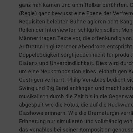
ganz nah kamen und unmittelbar berührten. 
(Regie) ganz bewusst eine Ebene der Verfremd
Requisiten belebten Bühne agieren acht Sänge
Rollen der Interviewten schlüpfen sollen; Mo
Männer tragen Texte vor, die offenkundig vo
Auftreten in glitzernder Abendrobe entspricht
Doppelbödigkeit sorgt jedoch nicht für produkt
Distanz und Unverbindlichkeit. Dies wird durch
um eine Neukomposition eines leibhaftigen Ko
Gestrigen verharrt.
Philip Venables
bedient si
Swing und Big Band anklingen und macht sich
musikalisch durch die Zeit bis in die Gegenwa
abgespult wie die Fotos, die auf die Rückwan
Diashows erinnern. Wie die Dramaturgin verrät,
Erinnerung nur simulieren und vollständig von 
das Venables bei seiner Komposition genauso 