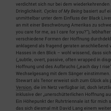
verdichtet sich nur bei dem wiederkehrenden
Dringlichkeit.
Cycles of My Being
basiert auf e
unmittelbar unter dem Einfluss der Black Li
an mit einer Beschwörung Amerikas zu schwel
you care for me, as I care for you?“), lebhafte
verschiedene Formen der Hoffnung durchdekl
anklagend als fragend geraten anschließend
Hasses in den Blick – wohl wissend, dass sich
(„subtle, overt, passive, often wrapped in di
Hoffnung und des Aufbruchs („each day I rise“
Wechselgesang mit dem Sänger einstimmen. 
Stewart als Tenor erweist sich zum Glück als 
Version
, die im Netz verfügbar ist, doch letzt
inklusive der „unerschütterlichen Hoffnung au
Ein Höhepunkt der Ruhrtriennale ist für mich
das sich diesmal mit David Lang einem weit