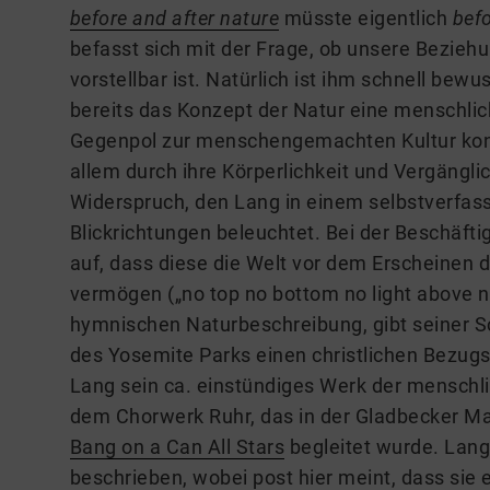
before and after nature
müsste eigentlich
bef
befasst sich mit der Frage, ob unsere Bezieh
vorstellbar ist. Natürlich ist ihm schnell bew
bereits das Konzept der Natur eine menschlich
Gegenpol zur menschengemachten Kultur kons
allem durch ihre Körperlichkeit und Vergänglich
Widerspruch, den Lang in einem selbstverfass
Blickrichtungen beleuchtet. Bei der Beschäft
auf, dass diese die Welt vor dem Erscheinen
vermögen („no top no bottom no light above n
hymnischen Naturbeschreibung, gibt seiner S
des Yosemite Parks einen christlichen Bezug
Lang sein ca. einstündiges Werk der menschl
dem Chorwerk Ruhr, das in der Gladbecker M
Bang on a Can All Stars
begleitet wurde. Lang
beschrieben, wobei post hier meint, dass sie