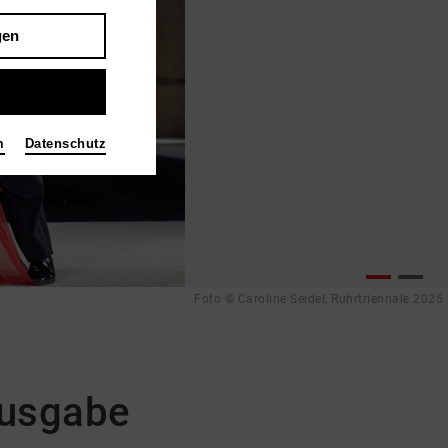
gen
m
Datenschutz
Foto © Caroline Seidel, Ruhrtriennale 2025
Ausgabe