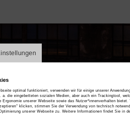
ayer
instellungen
kies
seite optimal funktioniert, verwenden wir für einige unserer Anwendun
u. a. die eingebetteten sozialen Medien, aber auch ein Trackingtool, we
e Ergonomie unserer Webseite sowie das Nutzer*innenverhalten bietet.
zeptieren" klicken, stimmen Sie der Verwendung von technisch notwen
Optimierung unserer Webseite zu. Weitere Informationen findet Sie in d