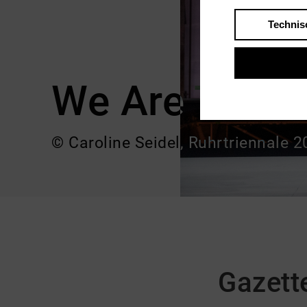
Technis
We Are The L
© Caroline Seidel, Ruhrtriennale 
Gazett